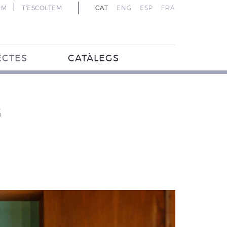
|
OM
T'ESCOLTEM
CAT
ENG
ESP
FRA
ECTES
CATÀLEGS
G