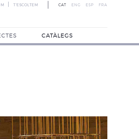
|
OM
T'ESCOLTEM
CAT
ENG
ESP
FRA
ECTES
CATÀLEGS