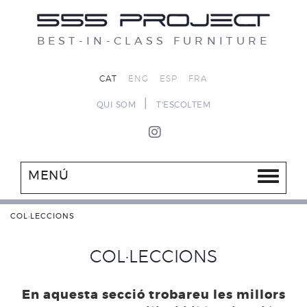
BEST-IN-CLASS FURNITURE
CAT
ENG
ESP
FRA
|
QUI SOM
T'ESCOLTEM
MENÚ
COL·LECCIONS
COL·LECCIONS
En aquesta secció trobareu les millors