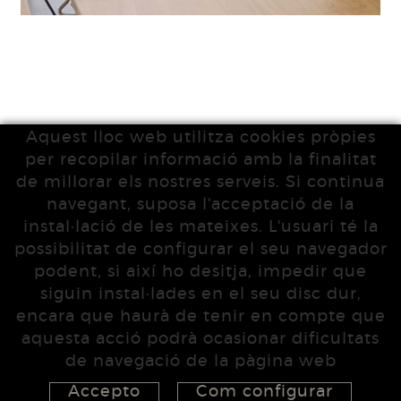
Aquest lloc web utilitza cookies pròpies
per recopilar informació amb la finalitat
de millorar els nostres serveis. Si continua
navegant, suposa l'acceptació de la
instal·lació de les mateixes. L'usuari té la
possibilitat de configurar el seu navegador
podent, si així ho desitja, impedir que
siguin instal·lades en el seu disc dur,
encara que haurà de tenir en compte que
aquesta acció podrà ocasionar dificultats
de navegació de la pàgina web
Accepto
Com configurar