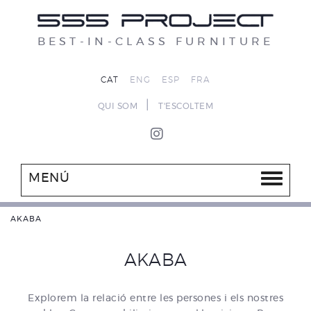
BEST-IN-CLASS FURNITURE
CAT
ENG
ESP
FRA
|
QUI SOM
T'ESCOLTEM
MENÚ
AKABA
AKABA
Explorem la relació entre les persones i els nostres