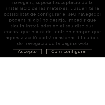
navegant, suposa l'acceptació de la
instal·lació de les mateixes. L'usuari té la
possibilitat de configurar el seu navegador
podent, si així ho desitja, impedir que
siguin instal·lades en el seu disc dur,
encara que haurà de tenir en compte que
aquesta acció podrà ocasionar dificultats
de navegació de la pàgina web
Accepto
Com configurar
626 148 998