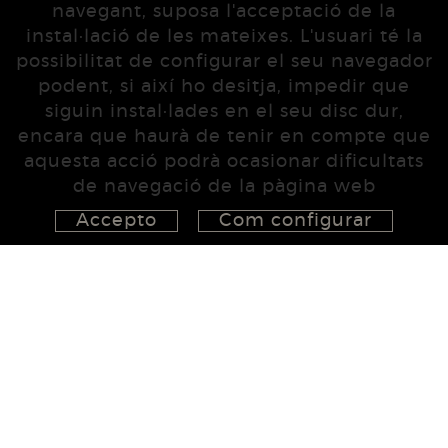
navegant, suposa l'acceptació de la
instal·lació de les mateixes. L'usuari té la
possibilitat de configurar el seu navegador
podent, si així ho desitja, impedir que
siguin instal·lades en el seu disc dur,
encara que haurà de tenir en compte que
aquesta acció podrà ocasionar dificultats
de navegació de la pàgina web
Accepto
Com configurar
626 148 998