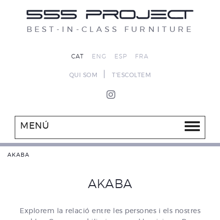
BEST-IN-CLASS FURNITURE
CAT
ENG
ESP
FRA
|
QUI SOM
T'ESCOLTEM
MENÚ
AKABA
AKABA
Explorem la relació entre les persones i els nostres