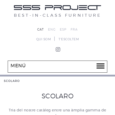
BEST-IN-CLASS FURNITURE
CAT
ENG
ESP
FRA
|
QUI SOM
T'ESCOLTEM
MENÚ
SCOLARO
SCOLARO
Tria del nostre catàleg entre una àmplia gamma de