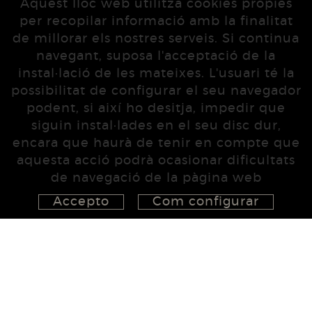
Aquest lloc web utilitza cookies pròpies
per recopilar informació amb la finalitat
de millorar els nostres serveis. Si continua
navegant, suposa l'acceptació de la
instal·lació de les mateixes. L'usuari té la
possibilitat de configurar el seu navegador
podent, si així ho desitja, impedir que
siguin instal·lades en el seu disc dur,
encara que haurà de tenir en compte que
aquesta acció podrà ocasionar dificultats
de navegació de la pàgina web
Accepto
Com configurar