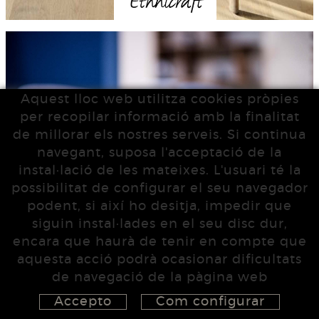
Aquest lloc web utilitza cookies pròpies
per recopilar informació amb la finalitat
de millorar els nostres serveis. Si continua
navegant, suposa l'acceptació de la
instal·lació de les mateixes. L'usuari té la
possibilitat de configurar el seu navegador
podent, si així ho desitja, impedir que
siguin instal·lades en el seu disc dur,
encara que haurà de tenir en compte que
aquesta acció podrà ocasionar dificultats
de navegació de la pàgina web
Accepto
Com configurar