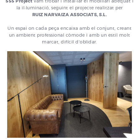
555 Project
vam trobar i instal·lar el mobiliari adequat i
la il·luminació, seguint el projecte realitzat per
RUIZ NARVAIZA ASSOCIATS, S.L.
Un espai on cada peça encaixa amb el conjunt, creant
un ambient professional còmode i amb un estil molt
marcat, difícil d'oblidar.