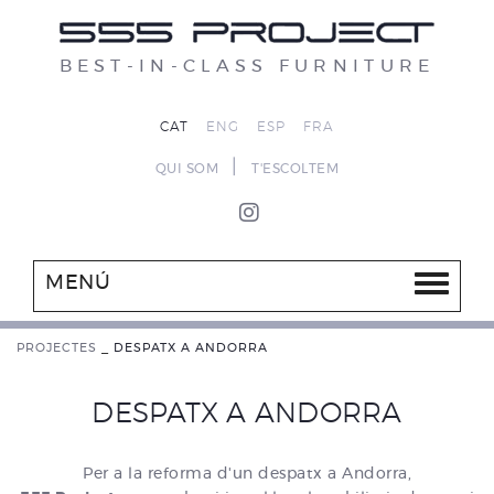
BEST-IN-CLASS FURNITURE
CAT
ENG
ESP
FRA
|
QUI SOM
T'ESCOLTEM
MENÚ
PROJECTES
_
DESPATX A ANDORRA
DESPATX A ANDORRA
Per a la reforma d'un despatx a Andorra,