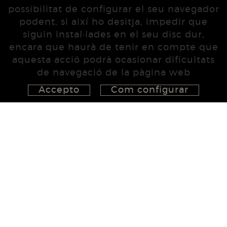
possibilitat de configurar el seu navegador
podent, si així ho desitja, impedir que
siguin instal·lades en el seu disc dur,
encara que haurà de tenir en compte que
aquesta acció podrà ocasionar dificultats
de navegació de la pàgina web
Accepto
Com configurar
626 148 998
872 022 326