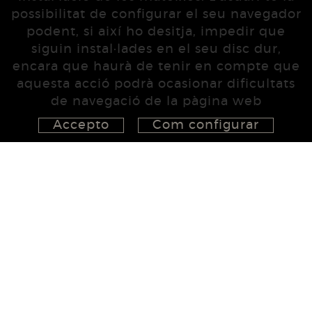
possibilitat de configurar el seu navegador
podent, si així ho desitja, impedir que
siguin instal·lades en el seu disc dur,
encara que haurà de tenir en compte que
aquesta acció podrà ocasionar dificultats
de navegació de la pàgina web
Accepto
Com configurar
626 148 998
872 022 326