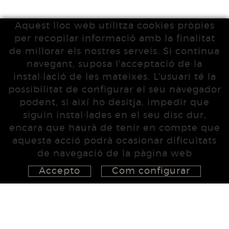
Aquest lloc web utilitza cookies pròpies
per recopilar informació amb la finalitat
de millorar els nostres serveis. Si continua
navegant, suposa l'acceptació de la
instal·lació de les mateixes. L'usuari té la
possibilitat de configurar el seu navegador
podent, si així ho desitja, impedir que
siguin instal·lades en el seu disc dur,
encara que haurà de tenir en compte que
aquesta acció podrà ocasionar dificultats
de navegació de la pàgina web
Accepto
Com configurar