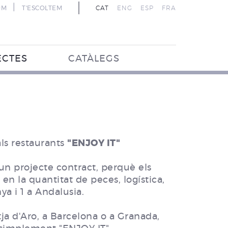
|
OM
T'ESCOLTEM
CAT
ENG
ESP
FRA
ECTES
CATÀLEGS
ls restaurants
"ENJOY IT"
 un projecte contract, perquè els
en la quantitat de peces, logística,
ya i 1 a Andalusia.
tja d'Aro, a Barcelona o a Granada,