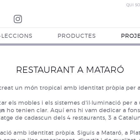
QUI S
·LECCIONS
PRODUCTES
PROJ
RESTAURANT A MATARÓ
reat un món tropical amb identitat pròpia per a
zar els mobles i els sistemes d'il·luminació per a
gn
ho tenien clar. Aquí ens hi vam dedicar a fons 
tatge de cadascun dels 4 restaurants, 3 a Catalun
ració amb identitat pròpia. Siguis a Mataró, a Pla