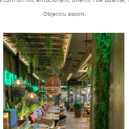
a com un lloc emocionant, divertit i de qualitat
Objectiu assolit.