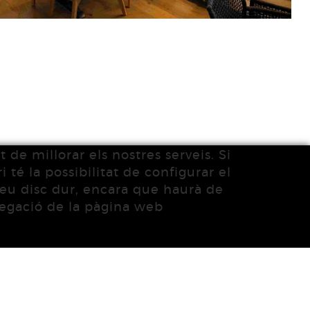
 de millorar els nostres serveis. Si
 té la possibilitat de configurar el
 seu disc dur, encara que haurà de
vegació de la pàgina web