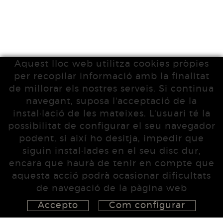
Aquest lloc web utilitza cookies pròpies
per recopilar informació amb la finalitat
de millorar els nostres serveis. Si continua
navegant, suposa l'acceptació de la
instal·lació de les mateixes. L'usuari té la
possibilitat de configurar el seu navegador
podent, si així ho desitja, impedir que
siguin instal·lades en el seu disc dur,
encara que haurà de tenir en compte que
aquesta acció podrà ocasionar dificultats
de navegació de la pàgina web
Accepto
Com configurar