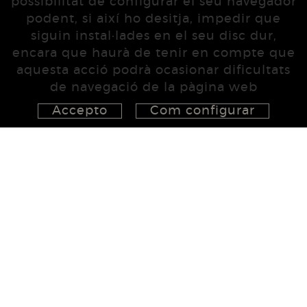
possibilitat de configurar el seu navegador
podent, si així ho desitja, impedir que
siguin instal·lades en el seu disc dur,
encara que haurà de tenir en compte que
aquesta acció podrà ocasionar dificultats
de navegació de la pàgina web
Accepto
Com configurar
626 148 998
872 022 326
657 965 394