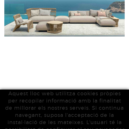
Aquest lloc web utilitza cookies pròpies
per recopilar informació amb la finalitat
de millorar els nostres serveis. Si continua
navegant, suposa l'acceptació de la
instal·lació de les mateixes. L'usuari té la