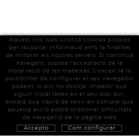
Aquest lloc web utilitza cookies pròpies
per recopilar informació amb la finalitat
de millorar els nostres serveis. Si continua
navegant, suposa l'acceptació de la
instal·lació de les mateixes. L'usuari té la
possibilitat de configurar el seu navegador
podent, si així ho desitja, impedir que
siguin instal·lades en el seu disc dur,
encara que haurà de tenir en compte que
aquesta acció podrà ocasionar dificultats
de navegació de la pàgina web
Accepto
Com configurar