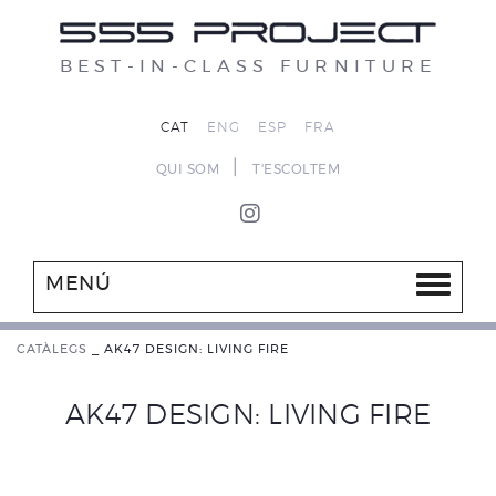
BEST-IN-CLASS FURNITURE
CAT
ENG
ESP
FRA
|
QUI SOM
T'ESCOLTEM
MENÚ
CATÀLEGS
_
AK47 DESIGN: LIVING FIRE
AK47 DESIGN: LIVING FIRE