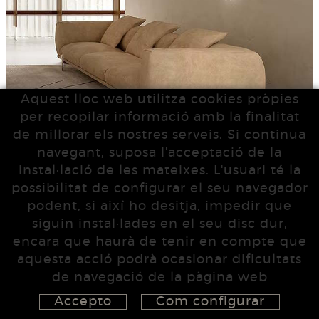
Aquest lloc web utilitza cookies pròpies
per recopilar informació amb la finalitat
de millorar els nostres serveis. Si continua
navegant, suposa l'acceptació de la
instal·lació de les mateixes. L'usuari té la
possibilitat de configurar el seu navegador
podent, si així ho desitja, impedir que
siguin instal·lades en el seu disc dur,
encara que haurà de tenir en compte que
aquesta acció podrà ocasionar dificultats
de navegació de la pàgina web
Accepto
Com configurar