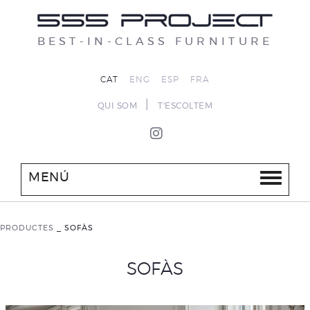
BEST-IN-CLASS FURNITURE
CAT
ENG
ESP
FRA
|
QUI SOM
T'ESCOLTEM
MENÚ
PRODUCTES
_
SOFÀS
SOFÀS