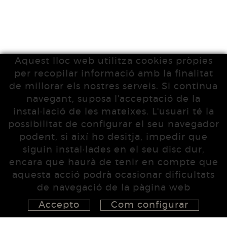
Aquest lloc web utilitza cookies pròpies
per recopilar informació amb la finalitat
de millorar els nostres serveis. Si continua
navegant, suposa l'acceptació de la
instal·lació de les mateixes. L'usuari té la
possibilitat de configurar el seu navegador
podent, si així ho desitja, impedir que
siguin instal·lades en el seu disc dur,
encara que haurà de tenir en compte que
aquesta acció podrà ocasionar dificultats
de navegació de la pàgina web
Accepto
Com configurar