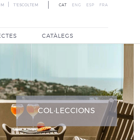
|
OM
T'ESCOLTEM
CAT
ENG
ESP
FRA
ECTES
CATÀLEGS
COL·LECCIONS