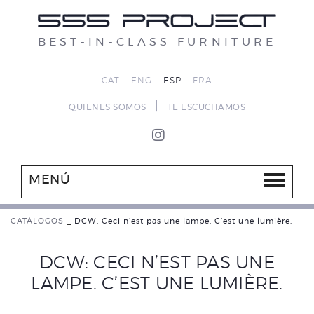
BEST-IN-CLASS FURNITURE
CAT
ENG
ESP
FRA
|
QUIENES SOMOS
TE ESCUCHAMOS
MENÚ
CATÁLOGOS
_
DCW: Ceci n’est pas une lampe. C’est une lumière.
DCW: CECI N’EST PAS UNE
LAMPE. C’EST UNE LUMIÈRE.