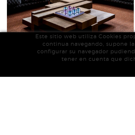
Este sitio web utiliza Cookies pro
continua navegando, supone la a
configurar su navegador pudiendo
tener en cuenta que dich