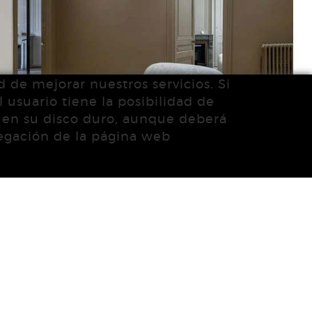
d de mejorar nuestros servicios. Si
 usuario tiene la posibilidad de
s en su disco duro, aunque deberá
vegación de la página web