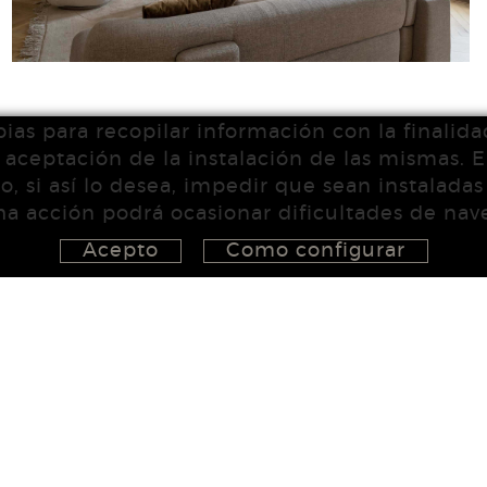
pias para recopilar información con la finalida
ceptación de la instalación de las mismas. El
, si así lo desea, impedir que sean instalada
a acción podrá ocasionar dificultades de na
Acepto
Como configurar
626 148 998
-
872 022 326
-
657 965 394