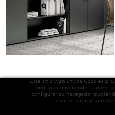
Este sitio web utiliza Cookies pro
continua navegando, supone la a
configurar su navegador pudiendo
tener en cuenta que dich