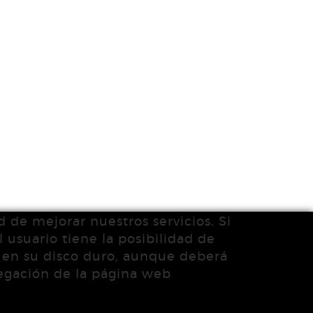
d de mejorar nuestros servicios. Si
 usuario tiene la posibilidad de
s en su disco duro, aunque deberá
vegación de la página web