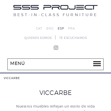
BEST-IN-CLASS FURNITURE
CAT
ENG
ESP
FRA
|
QUIENES SOMOS
TE ESCUCHAMOS
MENÚ
VICCARBE
VICCARBE
Nuestros muebles reflejan un estilo de vida