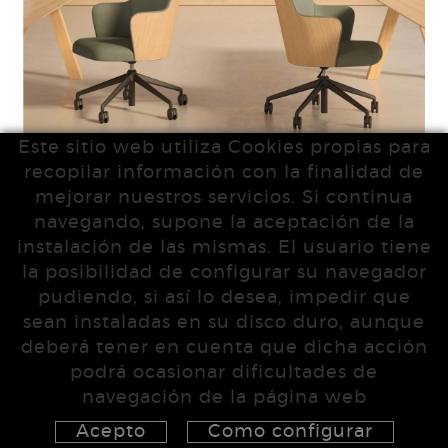
Este sitio web utiliza Cookies propias para
recopilar información con la finalidad de
mejorar nuestros servicios. Si continua
navegando, supone la aceptación de la
instalación de las mismas. El usuario tiene
la posibilidad de configurar su navegador
pudiendo, si así lo desea, impedir que
sean instaladas en su disco duro, aunque
deberá tener en cuenta que dicha acción
podrá ocasionar dificultades de
navegación de la página web
Acepto
Como configurar