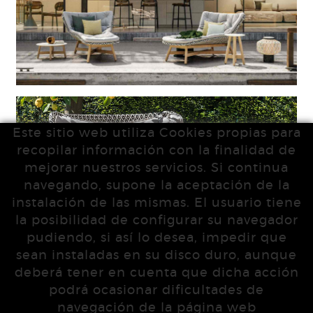
Este sitio web utiliza Cookies propias para
recopilar información con la finalidad de
mejorar nuestros servicios. Si continua
navegando, supone la aceptación de la
instalación de las mismas. El usuario tiene
la posibilidad de configurar su navegador
pudiendo, si así lo desea, impedir que
sean instaladas en su disco duro, aunque
deberá tener en cuenta que dicha acción
podrá ocasionar dificultades de
navegación de la página web