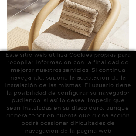
Este sitio web utiliza Cookies propias para
recopilar información con la finalidad de
mejorar nuestros servicios. Si continua
navegando, supone la aceptación de la
instalación de las mismas. El usuario tiene
la posibilidad de configurar su navegador
pudiendo, si así lo desea, impedir que
sean instaladas en su disco duro, aunque
deberá tener en cuenta que dicha acción
podrá ocasionar dificultades de
navegación de la página web