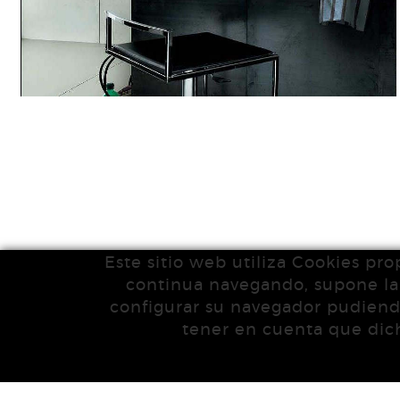
Este sitio web utiliza Cookies pro
continua navegando, supone la a
configurar su navegador pudiendo
tener en cuenta que dich