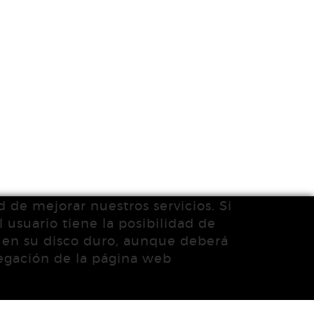
d de mejorar nuestros servicios. Si
 usuario tiene la posibilidad de
s en su disco duro, aunque deberá
vegación de la página web