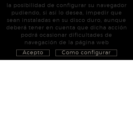
la posibilidad de configurar su navegador
pudiendo, si así lo desea, impedir que
sean instaladas en su disco duro, aunque
deberá tener en cuenta que dicha acción
podrá ocasionar dificultades de
navegación de la página web
Acepto
Como configurar
626 148 998
872 022 326