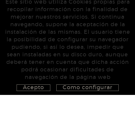
Este sitio web utiliza Cookies propias para
recopilar información con la finalidad de
mejorar nuestros servicios. Si continua
navegando, supone la aceptación de la
instalación de las mismas. El usuario tiene
la posibilidad de configurar su navegador
pudiendo, si así lo desea, impedir que
sean instaladas en su disco duro, aunque
deberá tener en cuenta que dicha acción
podrá ocasionar dificultades de
navegación de la página web
Acepto
Como configurar