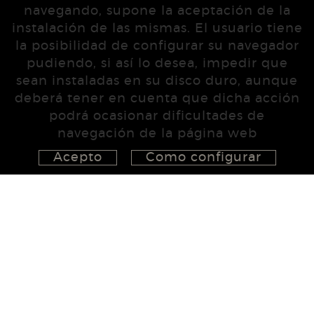
navegando, supone la aceptación de la
instalación de las mismas. El usuario tiene
la posibilidad de configurar su navegador
pudiendo, si así lo desea, impedir que
sean instaladas en su disco duro, aunque
deberá tener en cuenta que dicha acción
podrá ocasionar dificultades de
navegación de la página web
Acepto
Como configurar
626 148 998