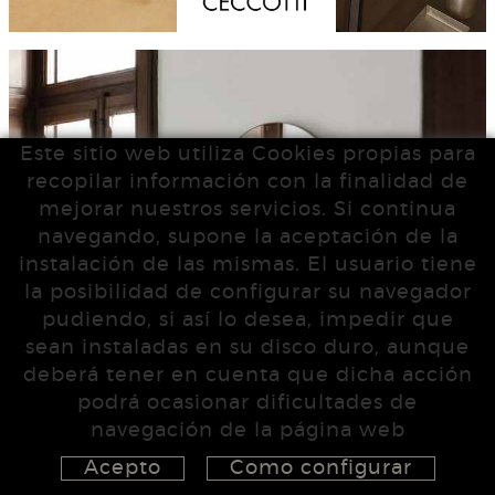
Este sitio web utiliza Cookies propias para
recopilar información con la finalidad de
mejorar nuestros servicios. Si continua
navegando, supone la aceptación de la
instalación de las mismas. El usuario tiene
la posibilidad de configurar su navegador
pudiendo, si así lo desea, impedir que
sean instaladas en su disco duro, aunque
deberá tener en cuenta que dicha acción
podrá ocasionar dificultades de
navegación de la página web
Acepto
Como configurar