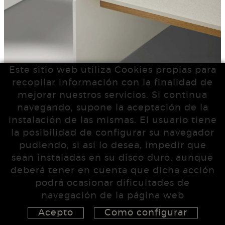
Este sitio web utiliza Cookies propias para
recopilar información con la finalidad de
mejorar nuestros servicios. Si continua
navegando, supone la aceptación de la
instalación de las mismas. El usuario tiene
la posibilidad de configurar su navegador
pudiendo, si así lo desea, impedir que
sean instaladas en su disco duro, aunque
deberá tener en cuenta que dicha acción
podrá ocasionar dificultades de
navegación de la página web
Acepto
Como configurar