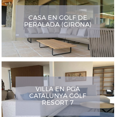
CASA EN GOLF DE
PERALADA (GIRONA)
VILLA EN PGA
CATALUNYA GOLF
RESORT 7