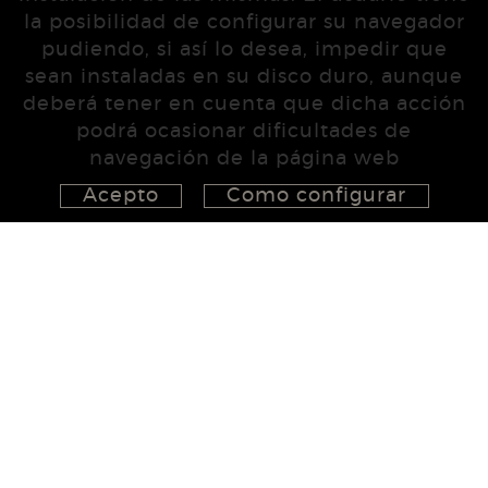
la posibilidad de configurar su navegador
pudiendo, si así lo desea, impedir que
sean instaladas en su disco duro, aunque
deberá tener en cuenta que dicha acción
podrá ocasionar dificultades de
navegación de la página web
Acepto
Como configurar
626 148 998
872 022 326