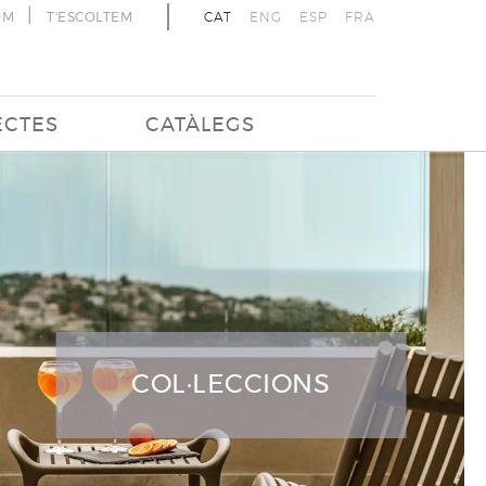
|
OM
T'ESCOLTEM
CAT
ENG
ESP
FRA
ECTES
CATÀLEGS
COL·LECCIONS