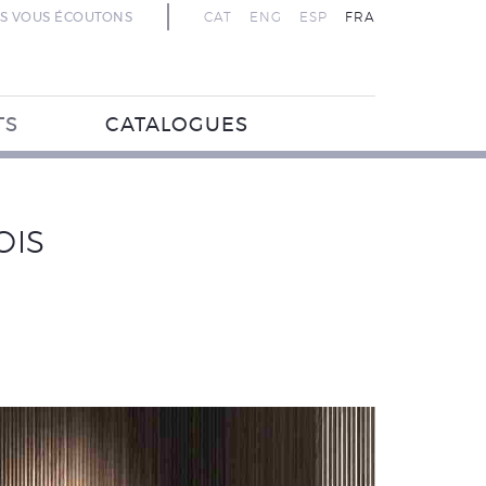
S VOUS ÉCOUTONS
CAT
ENG
ESP
FRA
TS
CATALOGUES
OIS