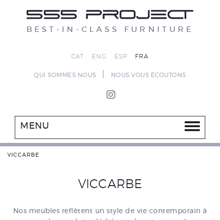
BEST-IN-CLASS FURNITURE
CAT
ENG
ESP
FRA
|
QUI SOMMES NOUS
NOUS VOUS ÉCOUTONS
MENU
VICCARBE
VICCARBE
Nos meubles reflètent un style de vie contemporain à