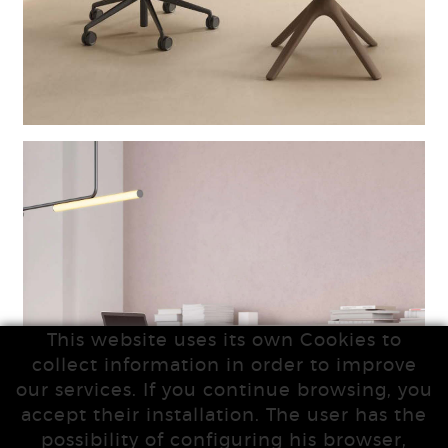
This website uses its own Cookies to
collect information in order to improve
our services. If you continue browsing, you
accept their installation. The user has the
possibility of configuring his browser,