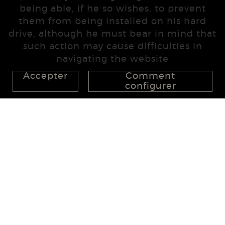
being able, if he so wishes, to prevent
them from being installed on his hard
drive, although he must bear in mind that
such action may cause difficulties in
navigating the website
Accepter
Comment
configurer
626 148 998
872 022 326
657 965 394