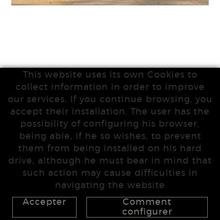
This website uses its own Cookies to
collect information in order to improve
our services. If you continue browsing, you
accept their installation. The user has the
possibility of configuring his browser,
being able, if he so wishes, to prevent
them from being installed on his hard
drive, although he must bear in mind that
such action may cause difficulties in
navigating the website
Accepter
Comment
configurer