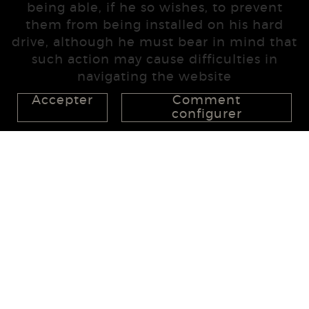
being able, if he so wishes, to prevent
them from being installed on his hard
drive, although he must bear in mind that
such action may cause difficulties in
navigating the website
Accepter
Comment
configurer
626 148 998
872 022 326
657 965 394