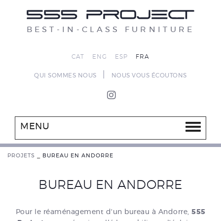
BEST-IN-CLASS FURNITURE
CAT
ENG
ESP
FRA
|
QUI SOMMES NOUS
NOUS VOUS ÉCOUTONS
MENU
PROJETS
_
BUREAU EN ANDORRE
BUREAU EN ANDORRE
Pour le réaménagement d'un bureau à Andorre,
555