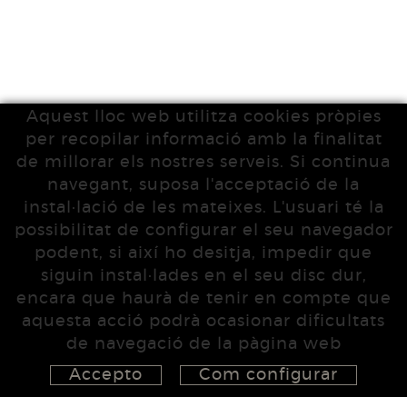
Aquest lloc web utilitza cookies pròpies
per recopilar informació amb la finalitat
de millorar els nostres serveis. Si continua
navegant, suposa l'acceptació de la
instal·lació de les mateixes. L'usuari té la
possibilitat de configurar el seu navegador
podent, si així ho desitja, impedir que
siguin instal·lades en el seu disc dur,
encara que haurà de tenir en compte que
aquesta acció podrà ocasionar dificultats
de navegació de la pàgina web
Accepto
Com configurar